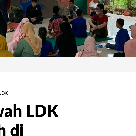
LDK
wah LDK
 di