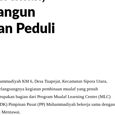
angun
an Peduli
ER
PINTEREST
WHATSAPP
mmadiyah KM 6, Desa Tuapejat, Kecamatan Sipora Utara,
rlangsungnya kegiatan pembinaan mualaf yang penuh
erupakan bagian dari Program Mualaf Learning Center (MLC)
LDK) Pimpinan Pusat (PP) Muhammadiyah bekerja sama dengan
 Mentawai.