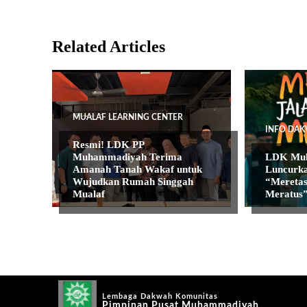
Related Articles
MUALAF LEARNING CENTER
INFO DAK
Resmi! LDK PP
Muhammadiyah Terima
LDK Muh
Amanah Tanah Wakaf untuk
Luncurka
Wujudkan Rumah Singgah
“Meretas
Mualaf
Meratus
Lembaga Dakwah Komunitas
Pimpinan Pusat Muhammadiyah