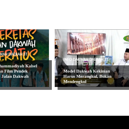
WAH DAERAH 3T
INFO DAKWAH DAERAH 3T
ammadiyah Kalsel
n Film Pendek
Model Dakwah Kekinian
 Jalan Dakwah
Harus Merangkul, Bukan
”
Mendengkul