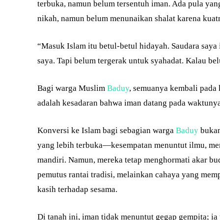
terbuka, namun belum tersentuh iman. Ada pula ya
nikah, namun belum menunaikan shalat karena kuatny
“Masuk Islam itu betul-betul hidayah. Saudara saya 
saya. Tapi belum tergerak untuk syahadat. Kalau bel
Bagi warga Muslim
Baduy
, semuanya kembali pada k
adalah kesadaran bahwa iman datang pada waktuny
Konversi ke Islam bagi sebagian warga
Baduy
bukan 
yang lebih terbuka—kesempatan menuntut ilmu, me
mandiri. Namun, mereka tetap menghormati akar bud
pemutus rantai tradisi, melainkan cahaya yang me
kasih terhadap sesama.
Di tanah ini, iman tidak menuntut gegap gempita; i