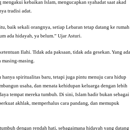
ng mengakui kebaikan Islam, mengucapkan syahadat saat akad
a tradisi adat.
itu, baik sekali orangnya, setiap Lebaran tetap datang ke rumah
um ada hidayah, ya belum.” Ujar Asturi.
etentuan Ilahi. Tidak ada paksaan, tidak ada gesekan. Yang ad
a masing-masing.
hanya spiritualitas baru, tetapi juga pintu menuju cara hidup
mbangun usaha, dan menata kehidupan keluarga dengan lebih
aya tempat mereka tumbuh. Di sini, Islam hadir bukan sebagai
mperkuat akhlak, memperhalus cara pandang, dan memupuk
a tumbuh dengan rendah hati, sebagaimana hidayah yang datang