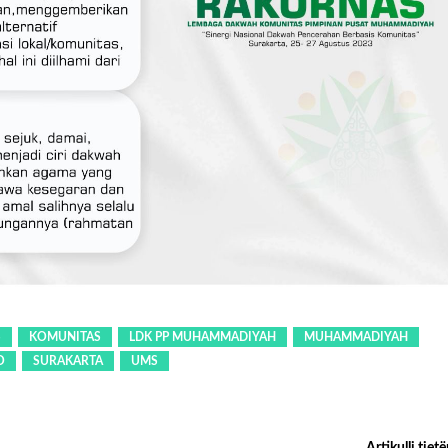
S
KOMUNITAS
LDK PP MUHAMMADIYAH
MUHAMMADIYAH
O
SURAKARTA
UMS
Artikulli tjetë