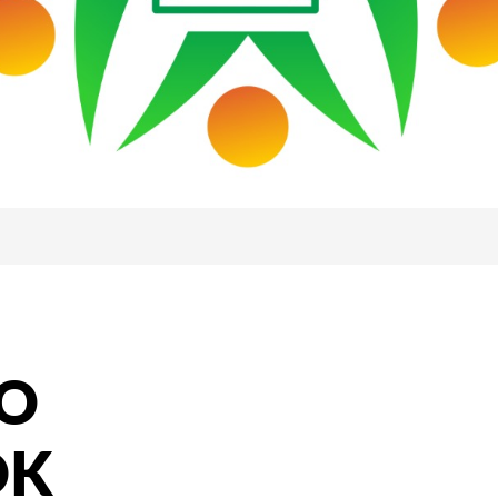
GO
DK