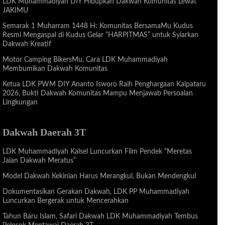
LDK Muhammadiyah DIY Hidupkan Dakwah Komunitas Lewat
JAKIMU
Semarak 1 Muharram 1448 H: Komunitas BersamaMu Kudus
Resmi Mengaspal di Kudus Gelar “HARPITMAS” untuk Syiarkan
Dakwah Kreatif
Motor Camping BikersMu, Cara LDK Muhammadiyah
Membumikan Dakwah Komunitas
Ketua LDK PWM DIY Ananto Isworo Raih Penghargaan Kalpataru
2026, Bukti Dakwah Komunitas Mampu Menjawab Persoalan
Lingkungan
Dakwah Daerah 3T
LDK Muhammadiyah Kalsel Luncurkan Film Pendek “Meretas
Jalan Dakwah Meratus”
Model Dakwah Kekinian Harus Merangkul, Bukan Mendengkul
Dokumentasikan Gerakan Dakwah, LDK PP Muhammadiyah
Luncurkan Bergerak untuk Mencerahkan
Tahun Baru Islam, Safari Dakwah LDK Muhammadiyah Tembus