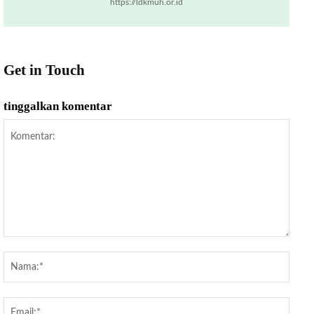
https://ldkmuh.or.id
Get in Touch
tinggalkan komentar
Komentar:
Nama
Email