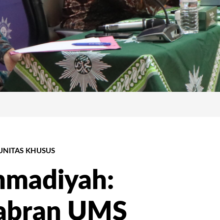
NITAS KHUSUS
madiyah:
habran UMS