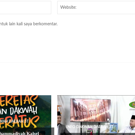
Email:*
tuk lain kali saya berkomentar.
WAH DAERAH 3T
INFO DAKWAH DAERAH 3T
ammadiyah Kalsel