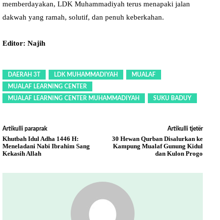
memberdayakan, LDK Muhammadiyah terus menapaki jalan
dakwah yang ramah, solutif, dan penuh keberkahan.
Editor: Najih
DAERAH 3T
LDK MUHAMMADIYAH
MUALAF
MUALAF LEARNING CENTER
MUALAF LEARNING CENTER MUHAMMADIYAH
SUKU BADUY
Artikulli paraprak
Artikulli tjetër
Khutbah Idul Adha 1446 H:
30 Hewan Qurban Disalurkan ke
Meneladani Nabi Ibrahim Sang
Kampung Mualaf Gunung Kidul
Kekasih Allah
dan Kulon Progo