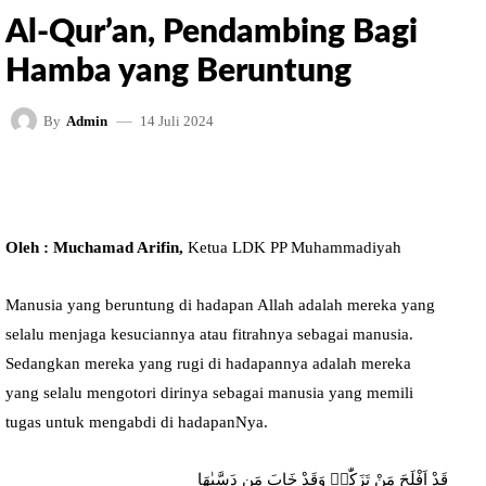
Al-Qur’an, Pendambing Bagi
Hamba yang Beruntung
14 Juli 2024
By
Admin
FACEBOOK
TWITTER
PINTEREST
Oleh : Muchamad Arifin,
Ketua LDK PP Muhammadiyah
Manusia yang beruntung di hadapan Allah adalah mereka yang
selalu menjaga kesuciannya atau fitrahnya sebagai manusia.
Sedangkan mereka yang rugi di hadapannya adalah mereka
yang selalu mengotori dirinya sebagai manusia yang memili
tugas untuk mengabdi di hadapanNya.
قَدْ اَفْلَحَ مَنْ تَزَكّٰىۙ وَقَدْ خَابَ مَن دَسَّىٰهَا