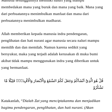
Manusia sesungguhnya memiliki naluri yang mampu
membedakan mana yang buruk dan mana yang baik. Mana yang
dari perbuatannya menimbulkan manfaat dan mana dari
perbuatannya menimbulkan madharat.
Allah memberikan kepada manusia indra pendengaran,
penglihatan dan hati nurani agar manusia secara naluri mampu
memilih dan dan memilah. Namun karena sedikit yang
bersyukur, maka yang terjadi adalah kerusakan di muka bumi
akibat tidak mampu menggunakan indra yang diberikan untuk
yang bermanfaat.
قُلْ هُوَ الَّذِيْٓ اَنْشَاَكُمْ وَجَعَلَ لَكُمُ السَّمْعَ وَالْاَبْصَارَ وَالْاَفْـِٕدَةَۗ قَلِيْلًا مَّا
تَشْكُرُوْ
Katakanlah, “
Dialah Zat yang menciptakanmu dan menjadikan
bagimu pendengaran, penglihatan, dan hati nurani. (Akan