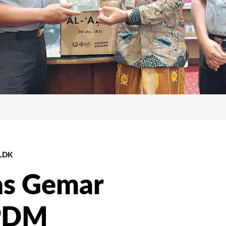
LDK
as Gemar
 PDM