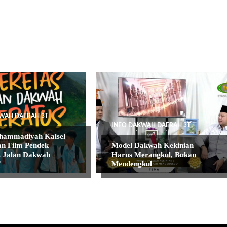
WAH DAERAH 3T
INFO DAKWAH DAERAH 3T
ammadiyah Kalsel
n Film Pendek
Model Dakwah Kekinian
 Jalan Dakwah
Harus Merangkul, Bukan
”
Mendengkul