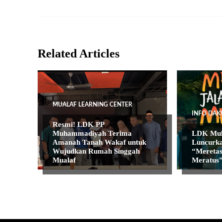
Related Articles
MUALAF LEARNING CENTER
INFO DAK
Resmi! LDK PP
Muhammadiyah Terima
LDK Muh
Amanah Tanah Wakaf untuk
Luncurka
Wujudkan Rumah Singgah
“Meretas
Mualaf
Meratus