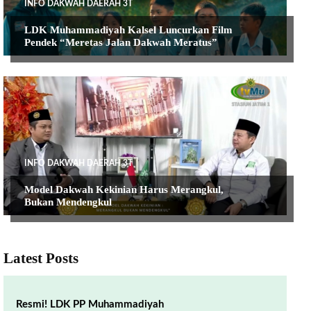
INFO DAKWAH DAERAH 3T
LDK Muhammadiyah Kalsel Luncurkan Film
Pendek “Meretas Jalan Dakwah Meratus”
INFO DAKWAH DAERAH 3T
Model Dakwah Kekinian Harus Merangkul,
Bukan Mendengkul
Latest Posts
Resmi! LDK PP Muhammadiyah