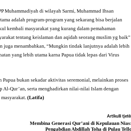
K PP Muhammadiyah di wilayah Sarmi, Muhammad Ihsan
ama adalah program-program yang sekarang bisa berjalan
gkul kembali masyarakat yang kurang dalam pemahaman
rakat tentang keislaman dan aqidah seorang muslim yg baik”
n juga menambahkan, “Mungkin tindak lanjutnya adalah lebih
atan yang lebih utama karna Papua tidak lepas dari Virus
h Papua bukan sekadar aktivitas seremonial, melainkan proses
Al-Qur’an, serta menghadirkan nilai-nilai Islam dengan
h masyarakat.
(Latifa)
Artikulli tjetë
Membina Generasi Qur’ani di Kepulauan Nias
Pengabdian Abdillah Toha di Pulau Tell