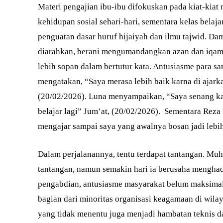
Materi pengajian ibu-ibu difokuskan pada kiat-kiat
kehidupan sosial sehari-hari, sementara kelas bel
penguatan dasar huruf hijaiyah dan ilmu tajwid. Da
diarahkan, berani mengumandangkan azan dan iqama
lebih sopan dalam bertutur kata. Antusiasme para sant
mengatakan, “Saya merasa lebih baik karna di ajark
(20/02/2026). Luna menyampaikan, “Saya senang kar
belajar lagi” Jum’at, (20/02/2026). Sementara Rez
mengajar sampai saya yang awalnya bosan jadi lebi
Dalam perjalanannya, tentu terdapat tantangan. Mu
tantangan, namun semakin hari ia berusaha mengha
pengabdian, antusiasme masyarakat belum maksima
bagian dari minoritas organisasi keagamaan di wilaya
yang tidak menentu juga menjadi hambatan teknis d