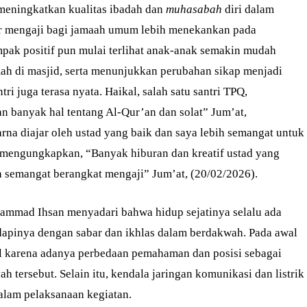
 meningkatkan kualitas ibadah dan
muhasabah
diri dalam
ajar mengaji bagi jamaah umum lebih menekankan pada
mpak positif pun mulai terlihat anak-anak semakin mudah
h di masjid, serta menunjukkan perubahan sikap menjadi
ri juga terasa nyata. Haikal, salah satu santri TPQ,
an banyak hal tentang Al-Qur’an dan solat” Jum’at,
na diajar oleh ustad yang baik dan saya lebih semangat untuk
a mengungkapkan, “Banyak hiburan dan kreatif ustad yang
h semangat berangkat mengaji” Jum’at, (20/02/2026).
hammad Ihsan menyadari bahwa hidup sejatinya selalu ada
dapinya dengan sabar dan ikhlas dalam berdakwah. Pada awal
l karena adanya perbedaan pemahaman dan posisi sebagai
h tersebut. Selain itu, kendala jaringan komunikasi dan listrik
alam pelaksanaan kegiatan.